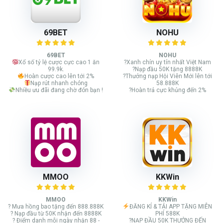
69BET
NOHU
69BET
NOHU
Xổ số tỷ lệ cược cực cao 1 ăn
?Xanh chín uy tín nhất Việt Nam
99.9k.
?Nạp đầu 50K tặng 8888K
Hoàn cược cao lên tới 2%
?Thưởng nạp Hội Viên Mới lên tới
Nạp rút nhanh chóng
58.888K
Nhiều ưu đãi đang chờ đón bạn !
?Hoàn trả cực khủng đến 2%
MMOO
KKWin
MMOO
KKWin
? Mưa hồng bao tặng đến 888.888K
ĐĂNG KÍ & TẢI APP TẶNG MIỄN
? Nạp đầu từ 50K nhận đến 8888K
PHÍ 588K
? Điểm danh mỗi ngày nhận 88 -
?NẠP ĐẦU 50K THƯỞNG ĐẾN