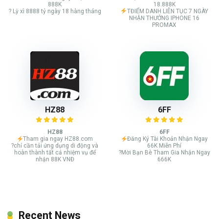
888K
18.888K
? Lỳ xì 8888 tỷ ngày 18 hàng tháng
TĐIỂM DANH LIÊN TỤC 7 NGÀY
NHẬN THƯỞNG IPHONE 16
PROMAX
HZ88
6FF
HZ88
6FF
Tham gia ngay HZ88.com
Đăng Ký Tài Khoản Nhận Ngay
?chỉ cần tải ứng dụng di động và
66K Miễn Phí
hoàn thành tất cả nhiệm vụ để
?Mời Bạn Bè Tham Gia Nhận Ngay
nhận 88K VNĐ
666K
Recent News