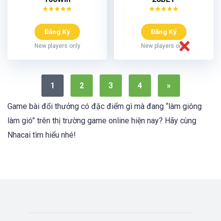
Đăng Ký
Đăng Ký
New players only
New players only
1
2
3
4
»
Game bài đổi thưởng có đặc điểm gì mà đang “làm giông
làm gió” trên thị trường game online hiện nay? Hãy cùng
Nhacai tìm hiểu nhé!