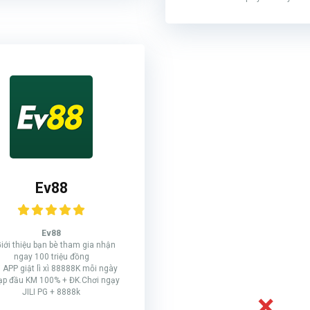
Ev88
Ev88
iới thiệu bạn bè tham gia nhận
ngay 100 triệu đồng
i APP giật lì xì 88888K mỗi ngày
ạp đầu KM 100% + ĐK.Chơi ngạy
JILI PG + 8888k