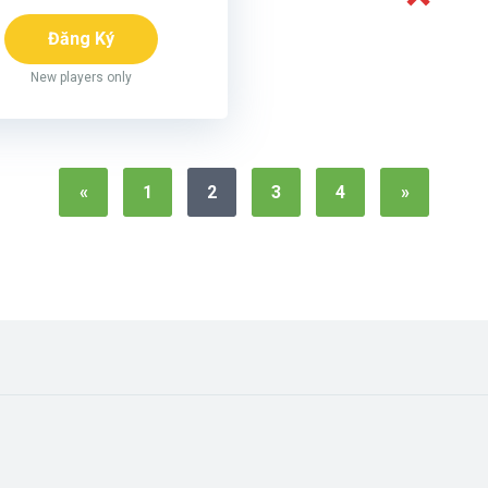
Đăng Ký
New players only
«
1
2
3
4
»