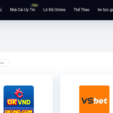
ủ
Nhà Cái Uy Tín
Lô Đề Online
Thể Thao
tin tức 
hao