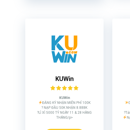
KUWin
KUWin
ĐĂNG KÝ NHẬN MIỄN PHÍ 100K
G
? NẠP ĐẦU 50K NHẬN 8.888K
?LÌ XÌ 5000 TỶ NGÀY 11 & 28 HÀNG
?Tả
THÁNG/p>
N