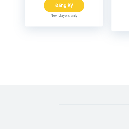
Đăng Ký
New players only