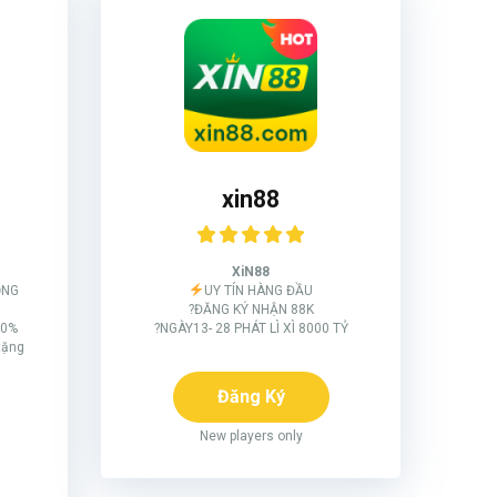
xin88
XiN88
ỒNG
UY TÍN HÀNG ĐẦU
?ĐĂNG KÝ NHẬN 88K
60%
?NGÀY13- 28 PHÁT LÌ XÌ 8000 TỶ
 tặng
Đăng Ký
New players only