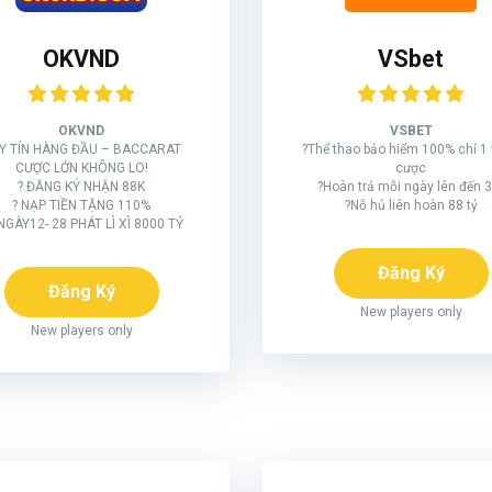
OKVND
VSbet
OKVND
VSBET
UY TÍN HÀNG ĐẦU – BACCARAT
?Thể thao bảo hiểm 100% chỉ 1
CƯỢC LỚN KHÔNG LO!
cược
? ĐĂNG KÝ NHẬN 88K
?Hoàn trả mỗi ngày lên đến 
? NẠP TIỀN TẶNG 110%
?Nỗ hủ liên hoàn 88 tỷ
NGÀY12- 28 PHÁT LÌ XÌ 8000 TỶ
Đăng Ký
Đăng Ký
New players only
New players only