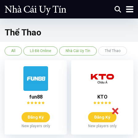
Thể Thao
All
Lô Đề Online
Nhà Cái Uy Tín
Thể Thao
fun88
KTO
Đăng Ký
Đăng Ký
New players only
New players only