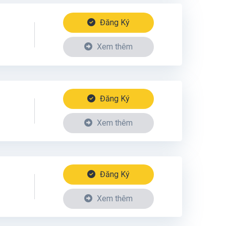
Đăng Ký
Xem thêm
Đăng Ký
Xem thêm
Đăng Ký
Xem thêm