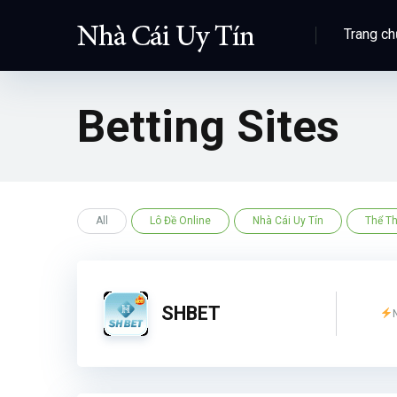
Trang ch
Betting Sites
All
Lô Đề Online
Nhà Cái Uy Tín
Thể T
SHBET