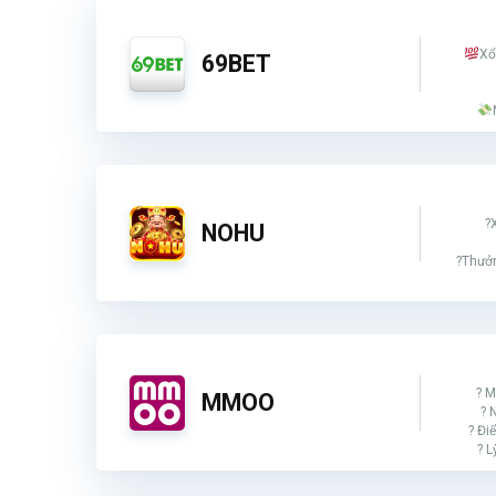
Xổ
69BET
?
NOHU
?Thưởn
? M
MMOO
? 
? Đi
? L