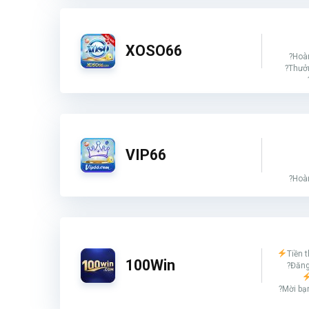
XOSO66
?Hoà
?Thưở
VIP66
?Hoà
Tiền 
100Win
?Đăng
?Mời bạ