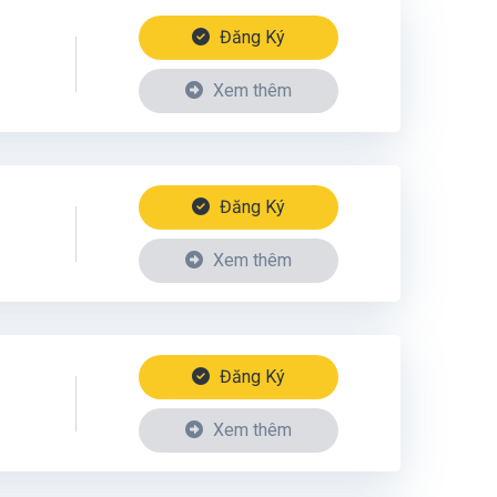
Đăng Ký
Xem thêm
Đăng Ký
Xem thêm
Đăng Ký
Xem thêm