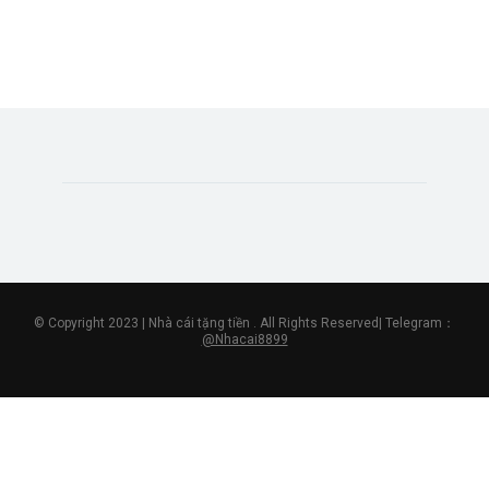
© Copyright 2023 | Nhà cái tặng tiền . All Rights Reserved| Telegram：
@Nhacai8899