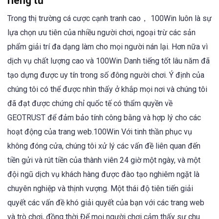
riêng tư
Trong thị trường cá cược cạnh tranh cao， 100Win luôn là sự
lựa chọn ưu tiên của nhiều người chơi, ngoại trừ các sản
phẩm giải trí đa dạng làm cho mọi người nán lại. Hơn nữa vì
dịch vụ chất lượng cao và 100Win Danh tiếng tốt lâu năm đã
tạo dựng được uy tín trong số đông người chơi. Ý định của
chúng tôi có thể được nhìn thấy ở khắp mọi nơi và chúng tôi
đã đạt được chứng chỉ quốc tế có thẩm quyền về
GEOTRUST để đảm bảo tính công bằng và hợp lý cho các
hoạt động của trang web.100Win Với tinh thần phục vụ
không đóng cửa, chúng tôi xử lý các vấn đề liên quan đến
tiền gửi và rút tiền của thành viên 24 giờ một ngày, và một
đội ngũ dịch vụ khách hàng được đào tạo nghiêm ngặt là
chuyên nghiệp và thịnh vượng. Một thái độ tiên tiến giải
quyết các vấn đề khó giải quyết của bạn với các trang web
và trò chơi, đồng thời Để mọi người chơi cảm thấy sự chu