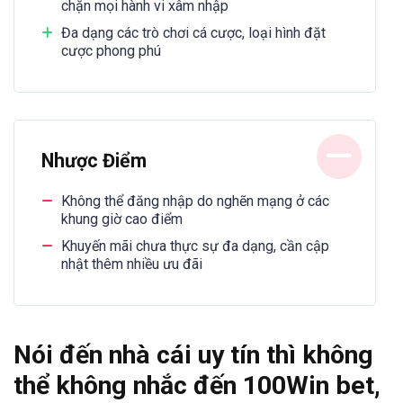
chặn mọi hành vi xâm nhập
Đa dạng các trò chơi cá cược, loại hình đặt
cược phong phú
Nhược Điểm
Không thể đăng nhập do nghẽn mạng ở các
khung giờ cao điểm
Khuyến mãi chưa thực sự đa dạng, cần cập
nhật thêm nhiều ưu đãi
Nói đến
nhà cái uy tín
thì không
thể không nhắc đến
100Win
bet,