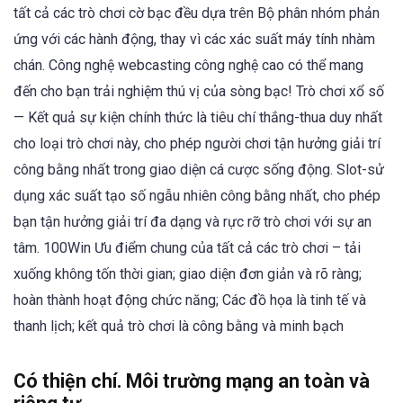
tất cả các trò chơi cờ bạc đều dựa trên Bộ phân nhóm phản
ứng với các hành động, thay vì các xác suất máy tính nhàm
chán. Công nghệ webcasting công nghệ cao có thể mang
đến cho bạn trải nghiệm thú vị của sòng bạc! Trò chơi xổ số
— Kết quả sự kiện chính thức là tiêu chí thắng-thua duy nhất
cho loại trò chơi này, cho phép người chơi tận hưởng giải trí
công bằng nhất trong giao diện cá cược sống động. Slot-sử
dụng xác suất tạo số ngẫu nhiên công bằng nhất, cho phép
bạn tận hưởng giải trí đa dạng và rực rỡ trò chơi với sự an
tâm. 100Win Ưu điểm chung của tất cả các trò chơi – tải
xuống không tốn thời gian; giao diện đơn giản và rõ ràng;
hoàn thành hoạt động chức năng; Các đồ họa là tinh tế và
thanh lịch; kết quả trò chơi là công bằng và minh bạch
Có thiện chí. Môi trường mạng an toàn và