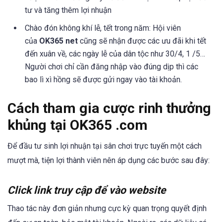
tư và tăng thêm lợi nhuận
Chào đón không khí lễ, tết trong năm: Hội viên
của
OK365 net
cũng sẽ nhận được các ưu đãi khi tết
đến xuân về, các ngày lễ của dân tộc như 30/4, 1 /5…
Người chơi chỉ cần đăng nhập vào đúng dịp thì các
bao lì xì hồng sẽ được gửi ngay vào tài khoản.
Cách tham gia cược rinh thưởng
khủng tại OK365 .com
Để đầu tư sinh lợi nhuận tại sân chơi trực tuyến một cách
mượt mà, tiện lợi thành viên nên áp dụng các bước sau đây:
Click link truy cập để vào website
Thao tác này đơn giản nhưng cực kỳ quan trọng quyết định