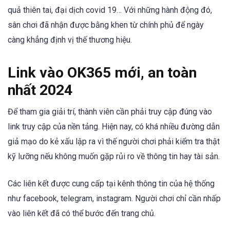
quả thiên tai, đại dịch covid 19… Với những hành động đó,
sân chơi đã nhận được bằng khen từ chính phủ để ngày
càng khẳng định vị thế thương hiệu.
Link vào OK365 mới, an toàn
nhất 2024
Để tham gia giải trí, thành viên cần phải truy cập đúng vào
link truy cập của nền tảng. Hiện nay, có khá nhiều đường dẫn
giả mạo do kẻ xấu lập ra vì thế người chơi phải kiểm tra thật
kỹ lưỡng nếu không muốn gặp rủi ro về thông tin hay tài sản.
Các liên kết được cung cấp tại kênh thông tin của hệ thống
như facebook, telegram, instagram. Người chơi chỉ cần nhấp
vào liên kết đã có thể bước đến trang chủ.