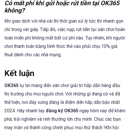
Có mất phí khi gửi hoặc rút tiền tại OK365
không?
Khi giao dịch với nhà cái thì thời gian xử lý tức thì nhanh gọn
chỉ trong vài giây. Tiếp đó, việc nạp, rút tiền tại sân chơi hoàn
toàn miễn phí không mất bất cứ phí nào. Tuy nhiên, khi người
chơi thanh toán bằng hình thức thẻ cào phải chịu 10% giá
thuế dành cho các nhà mạng.
Kết luận
OK365
tự tin mang đến sân chơi giải trí hấp dẫn hàng đầu
thị trường cho mọi người chơi. Với những gì đang có và đã
thể hiện, nơi đây xứng đáng là điểm đến hấp dẫn bậc nhất
2024. Hãy nhanh tay
đăng ký OK365
ngay hôm nay để khám
phá, trải nghiệm và rinh thưởng lớn cho mình. Chúc các bạn
may mắn và thành công chinh phục mọi thử thách !Khi hội