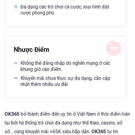
Đa dạng các trò chơi cá cược, loại hình đặt
cược phong phú
Nhược Điểm
Không thể đăng nhập do nghẽn mạng ở các
khung giờ cao điểm
Khuyến mãi chưa thực sự đa dạng, cần cập
nhật thêm nhiều ưu đãi
OK365
trở thành điểm đến uy tín ở Việt Nam ở thời điểm hiện
tại bởi hệ thống trò chơi đa dạng như thể thao, casino, xổ
số… cùng khuyến mãi +65K siêu hấp dẫn.
OK365
tự tin