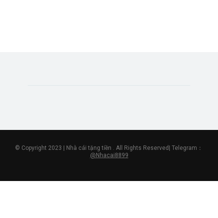
© Copyright 2023 | Nhà cái tặng tiền . All Rights Reserved| Telegram：
@Nhacai8899