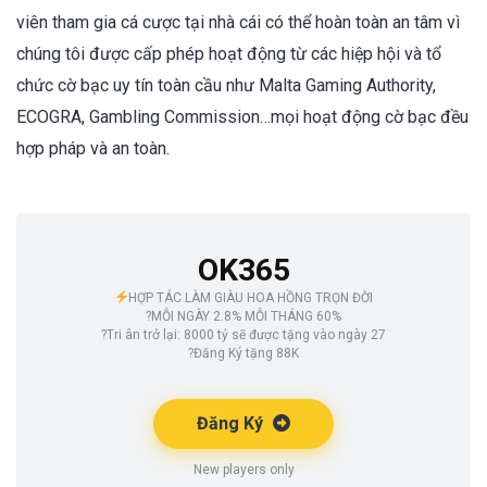
viên tham gia cá cược tại nhà cái có thể hoàn toàn an tâm vì
chúng tôi được cấp phép hoạt động từ các hiệp hội và tổ
chức cờ bạc uy tín toàn cầu như Malta Gaming Authority,
ECOGRA, Gambling Commission…mọi hoạt động cờ bạc đều
hợp pháp và an toàn.
OK365
HỢP TÁC LÀM GIÀU HOA HỒNG TRỌN ĐỜI
?MỖI NGÀY 2.8% MỖI THÁNG 60%
?Tri ân trở lại: 8000 tỷ sẽ được tặng vào ngày 27
?Đăng Ký tặng 88K
Đăng Ký
New players only