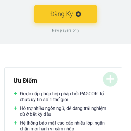
Đăng Ký
New players only
Ưu Điểm
Được cấp phép hợp pháp bởi PAGCOR, tổ
chức uy tín số 1 thế giới
Hỗ trợ nhiều ngôn ngữ, dễ dàng trải nghiệm
dù ở bất kỳ đâu
Hệ thống bảo mật cao cấp nhiều lớp, ngăn
chặn mọi hành vi xâm nhập