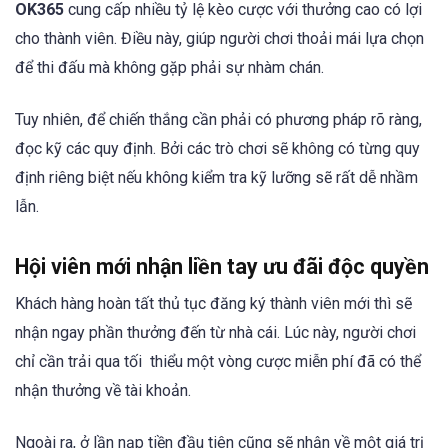
OK365
cung cấp nhiều tỷ lệ kèo cược với thưởng cao có lợi
cho thành viên. Điều này, giúp người chơi thoải mái lựa chọn
để thi đấu mà không gặp phải sự nhàm chán.
Tuy nhiên, để chiến thắng cần phải có phương pháp rõ ràng,
đọc kỹ các quy định. Bởi các trò chơi sẽ không có từng quy
định riêng biệt nếu không kiểm tra kỹ lưỡng sẽ rất dễ nhầm
lẫn.
Hội viên mới nhận liền tay ưu đãi độc quyền
Khách hàng hoàn tất thủ tục đăng ký thành viên mới thì sẽ
nhận ngay phần thưởng đến từ nhà cái. Lúc này, người chơi
chỉ cần trải qua tối thiểu một vòng cược miễn phí đã có thể
nhận thưởng về tài khoản.
Ngoài ra, ở lần nạp tiền đầu tiên cũng sẽ nhận về một giá trị