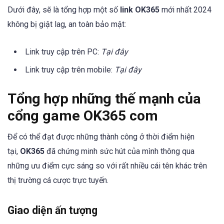
Dưới đây, sẽ là tổng hợp một số
link OK365
mới nhất 2024
không bị giật lag, an toàn bảo mật:
Link truy cập trên PC:
Tại đây
Link truy cập trên mobile:
Tại đây
Tổng hợp những thế mạnh của
cổng game OK365 com
Để có thể đạt được những thành công ở thời điểm hiện
tại,
OK365
đã chứng minh sức hút của mình thông qua
những ưu điểm cực sáng so với rất nhiều cái tên khác trên
thị trường cá cược trực tuyến.
Giao diện ấn tượng