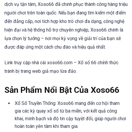
dịch vụ tận tâm, Xoso66 đã chinh phục thành công hàng triệu
người chơi trên toàn quốc. Nếu bạn đang tìm kiếm một điểm
đến đẳng cấp, nơi tích hợp kho trò chơi đa dạng, công nghệ
hiện đại và hệ thống hỗ trợ chuyên nghiệp, Xoso66 chính là
lựa chọn lý tưởng – nơi mọi kỳ vọng về giải trí của bạn sẽ
được đáp ứng một cách chu đáo và hiệu quả nhất.
Link truy cập nhà cái xoso66.com – Xổ số 66 chính thức
tránh bị trang web giả mạo lừa đảo.
Sản Phẩm Nổi Bật Của Xoso66
Xổ Số Truyền Thống: Xoso66 mang đến cơ hội tham
gia các kỳ quay xổ số từ ba miền, với kết quả công
khai, minh bạch và độ tin cậy tuyệt đối, giúp người chơi
hoàn toàn yên tâm khi tham gia.