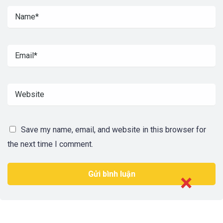
Save my name, email, and website in this browser for
the next time I comment.