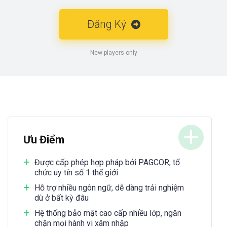
Đăng Ký
New players only
Ưu Điểm
Được cấp phép hợp pháp bởi PAGCOR, tổ
chức uy tín số 1 thế giới
Hỗ trợ nhiều ngôn ngữ, dễ dàng trải nghiệm
dù ở bất kỳ đâu
Hệ thống bảo mật cao cấp nhiều lớp, ngăn
chặn mọi hành vi xâm nhập