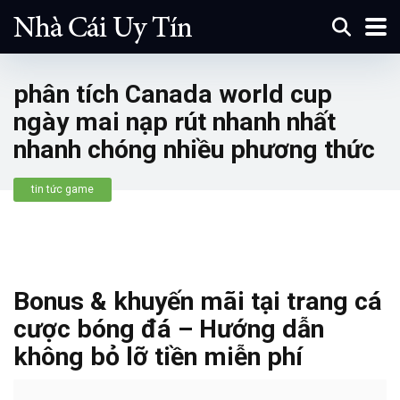
phân tích Canada world cup
ngày mai nạp rút nhanh nhất
nhanh chóng nhiều phương thức
tin tức game
Bonus & khuyến mãi tại trang cá
cược bóng đá – Hướng dẫn
không bỏ lỡ tiền miễn phí