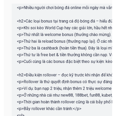
<p>Nhiều người chơi bóng đá online mỗi ngày mà vẫn bỏ lỡ
<h2>Các loại bonus tại trang cá độ bóng đá – hiểu đúng
<p>Khi soi kèo World Cup hay các giải lớn, hầu hết nh
<p>Thứ nhất là welcome bonus (thưởng chào mừng). Đây 
<p>Thứ hai là reload bonus (thưởng nạp lại). Ở các nh
<p>Thứ ba là cashback (hoàn tiền thua). Đây là loại mìn
<p>Thứ tư là free bet & tiền thưởng không cần nạp. Ví 
<p>Cuối cùng là các bonus đặc biệt theo sự kiện: kèo Ca
<h2>Điều kiện rollover – đọc kỹ trước khi nhận để khỏi 
<p>Rollover là thứ quyết định bonus có thực sự đáng nhậ
<p>Ví dụ: bạn nạp 2 triệu, nhận thêm 2 triệu welcome b
<p>Ở những nhà cái như new88, 188bet, fun88, kubet, điều
<p>Thời gian hoàn thành rollover cũng là cái bẫy phổ bi
<p>Bẫy rollover khác cần tránh:</p>

<ul>
