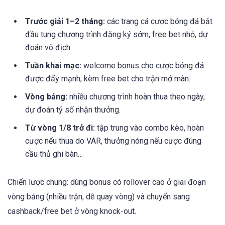
Trước giải 1–2 tháng:
các trang cá cược bóng đá bắt
đầu tung chương trình đăng ký sớm, free bet nhỏ, dự
đoán vô địch.
Tuần khai mạc:
welcome bonus cho cược bóng đá
được đẩy mạnh, kèm free bet cho trận mở màn.
Vòng bảng:
nhiều chương trình hoàn thua theo ngày,
dự đoán tỷ số nhận thưởng.
Từ vòng 1/8 trở đi:
tập trung vào combo kèo, hoàn
cược nếu thua do VAR, thưởng nóng nếu cược đúng
cầu thủ ghi bàn…
Chiến lược chung: dùng bonus có rollover cao ở giai đoạn
vòng bảng (nhiều trận, dễ quay vòng) và chuyển sang
cashback/free bet ở vòng knock-out.