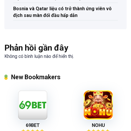
Bosnia và Qatar liệu có trở thành ứng viên vô
địch sau màn đối đầu hấp dẫn
Phản hồi gần đây
Không có bình luận nào để hiển thị.
New Bookmakers
69BET
NOHU