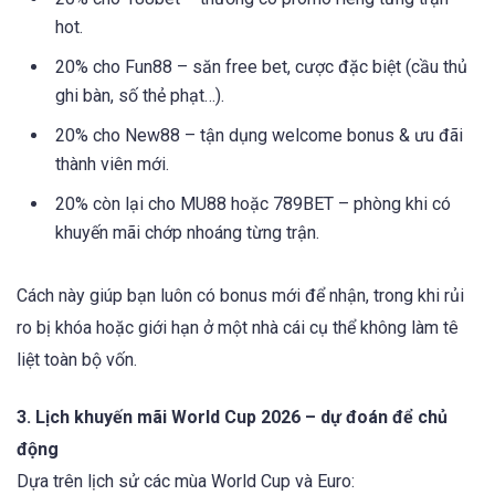
hot.
20% cho Fun88 – săn free bet, cược đặc biệt (cầu thủ
ghi bàn, số thẻ phạt…).
20% cho New88 – tận dụng welcome bonus & ưu đãi
thành viên mới.
20% còn lại cho MU88 hoặc 789BET – phòng khi có
khuyến mãi chớp nhoáng từng trận.
Cách này giúp bạn luôn có bonus mới để nhận, trong khi rủi
ro bị khóa hoặc giới hạn ở một nhà cái cụ thể không làm tê
liệt toàn bộ vốn.
3. Lịch khuyến mãi World Cup 2026 – dự đoán để chủ
động
Dựa trên lịch sử các mùa World Cup và Euro: