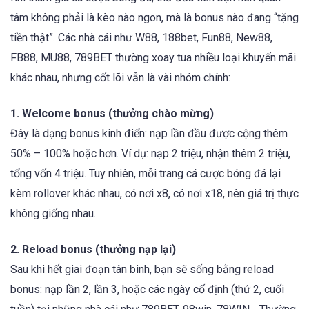
tâm không phải là kèo nào ngon, mà là bonus nào đang “tặng
tiền thật”. Các nhà cái như W88, 188bet, Fun88, New88,
FB88, MU88, 789BET thường xoay tua nhiều loại khuyến mãi
khác nhau, nhưng cốt lõi vẫn là vài nhóm chính:
1. Welcome bonus (thưởng chào mừng)
Đây là dạng bonus kinh điển: nạp lần đầu được cộng thêm
50% – 100% hoặc hơn. Ví dụ: nạp 2 triệu, nhận thêm 2 triệu,
tổng vốn 4 triệu. Tuy nhiên, mỗi trang cá cược bóng đá lại
kèm rollover khác nhau, có nơi x8, có nơi x18, nên giá trị thực
không giống nhau.
2. Reload bonus (thưởng nạp lại)
Sau khi hết giai đoạn tân binh, bạn sẽ sống bằng reload
bonus: nạp lần 2, lần 3, hoặc các ngày cố định (thứ 2, cuối