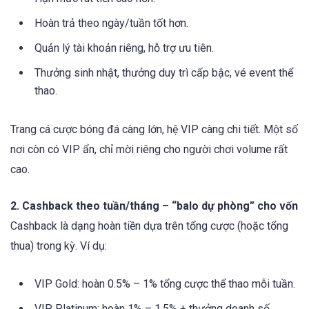
Hoàn trả theo ngày/tuần tốt hơn.
Quản lý tài khoản riêng, hỗ trợ ưu tiên.
Thưởng sinh nhật, thưởng duy trì cấp bậc, vé event thể
thao.
Trang cá cược bóng đá càng lớn, hệ VIP càng chi tiết. Một số
nơi còn có VIP ẩn, chỉ mời riêng cho người chơi volume rất
cao.
2. Cashback theo tuần/tháng – “balo dự phòng” cho vốn
Cashback là dạng hoàn tiền dựa trên tổng cược (hoặc tổng
thua) trong kỳ. Ví dụ:
VIP Gold: hoàn 0.5% – 1% tổng cược thể thao mỗi tuần.
VIP Platinum: hoàn 1% – 1.5% + thưởng doanh số.