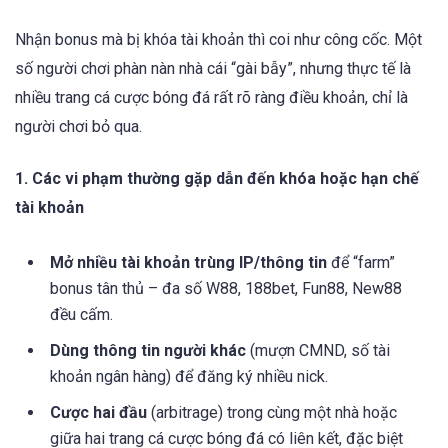
Nhận bonus mà bị khóa tài khoản thì coi như công cốc. Một
số người chơi phàn nàn nhà cái “gài bẫy”, nhưng thực tế là
nhiều trang cá cược bóng đá rất rõ ràng điều khoản, chỉ là
người chơi bỏ qua.
1. Các vi phạm thường gặp dẫn đến khóa hoặc hạn chế
tài khoản
Mở nhiều tài khoản trùng IP/thông tin
để “farm”
bonus tân thủ – đa số W88, 188bet, Fun88, New88
đều cấm.
Dùng thông tin người khác
(mượn CMND, số tài
khoản ngân hàng) để đăng ký nhiều nick.
Cược hai đầu
(arbitrage) trong cùng một nhà hoặc
giữa hai trang cá cược bóng đá có liên kết, đặc biệt