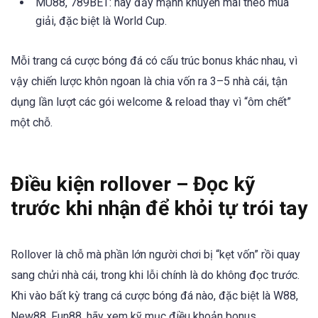
MU88, 789BET: hay đẩy mạnh khuyến mãi theo mùa
giải, đặc biệt là World Cup.
Mỗi trang cá cược bóng đá có cấu trúc bonus khác nhau, vì
vậy chiến lược khôn ngoan là chia vốn ra 3–5 nhà cái, tận
dụng lần lượt các gói welcome & reload thay vì “ôm chết”
một chỗ.
Điều kiện rollover – Đọc kỹ
trước khi nhận để khỏi tự trói tay
Rollover là chỗ mà phần lớn người chơi bị “kẹt vốn” rồi quay
sang chửi nhà cái, trong khi lỗi chính là do không đọc trước.
Khi vào bất kỳ trang cá cược bóng đá nào, đặc biệt là W88,
New88, Fun88, hãy xem kỹ mục điều khoản bonus.