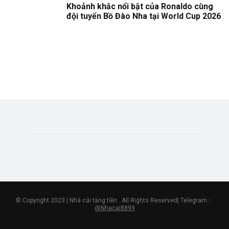
Khoảnh khắc nổi bật của Ronaldo cùng
đội tuyển Bồ Đào Nha tại World Cup 2026
© Copyright 2023 | Nhà cái tặng tiền . All Rights Reserved| Telegram：
@Nhacai8899