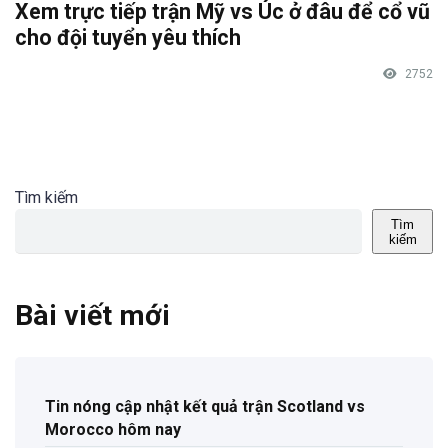
Xem trực tiếp trận Mỹ vs Úc ở đâu để cổ vũ
cho đội tuyển yêu thích
2752
Tìm kiếm
Tìm
kiếm
Bài viết mới
Tin nóng cập nhật kết quả trận Scotland vs
Morocco hôm nay