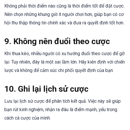
Không phải thời điểm nào cũng là thời điểm tốt để đặt cược.
Nên chọn những khung giờ ít người chơi hơn, giúp bạn có cơ
hội thu thập thông tin chính xác và đưa ra quyết định tốt hơn.
9. Không nên đuổi theo cược
Khi thua kèo, nhiều người có xu hướng đuổi theo cược để gỡ
lại. Tuy nhiên, đây là một sai lầm lớn. Hãy kiên định với chiến
lược và không để cảm xúc chi phối quyết định của bạn.
10. Ghi lại lịch sử cược
Lưu lại lịch sử cược để phân tích kết quả. Việc này sẽ giúp
bạn rút kinh nghiệm, nhận ra đâu là điểm mạnh, yếu trong
cách cá cược của mình.