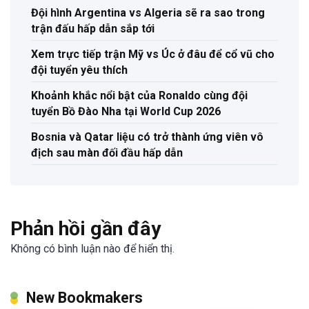
Đội hình Argentina vs Algeria sẽ ra sao trong
trận đấu hấp dẫn sắp tới
Xem trực tiếp trận Mỹ vs Úc ở đâu để cổ vũ cho
đội tuyển yêu thích
Khoảnh khắc nổi bật của Ronaldo cùng đội
tuyển Bồ Đào Nha tại World Cup 2026
Bosnia và Qatar liệu có trở thành ứng viên vô
địch sau màn đối đầu hấp dẫn
Phản hồi gần đây
Không có bình luận nào để hiển thị.
New Bookmakers