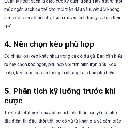
Quản lý ngân sách là điều cực kỳ quan trọng. Hãy đặt ra một
mức ngân sách cụ thể cho mỗi trận đấu và tuyệt đối không
nên vượt quá số tiền đó, tránh rơi vào tình trạng cờ bạc thái
quá.
4. Nên chọn kèo phù hợp
Có nhiều loại kèo khác nhau trong cá độ đá gà. Bạn cần hiểu
rõ hãy chọn kèo ngon, phù hợp với tình hình trận đấu. Kèo
chấp, kèo tổng số bàn thắng là những lựa chọn phổ biến.
5. Phân tích kỹ lưỡng trước khi
cược
Trước khi đặt cược, hãy phân tích cẩn thận các yếu tố như
địa điểm thi đấu, thời tiết, sự cổ vũ từ khán giả và cảm giác