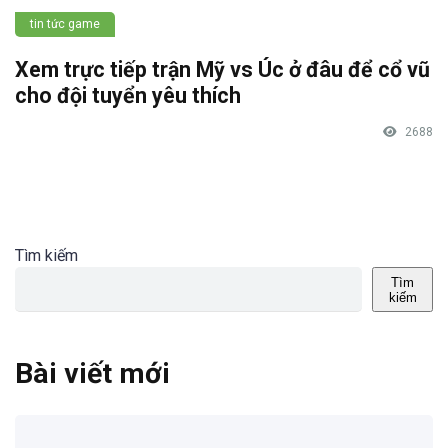
tin tức game
Xem trực tiếp trận Mỹ vs Úc ở đâu để cổ vũ
cho đội tuyển yêu thích
2688
Tìm kiếm
Tìm
kiếm
Bài viết mới