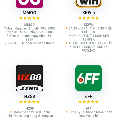
MMOO
KKWin
MMOO
KKWin
? Mưa hồng bao tặng đến 888.888K
ĐĂNG KÍ & TẢI APP TẶNG MIỄN
? Nạp đầu từ 50K nhận đến 8888K
PHÍ 588K
? Điểm danh mỗi ngày nhận 88 -
?NẠP ĐẦU 50K THƯỞNG ĐẾN
888K
18.888K
? Lỳ xì 8888 tỷ ngày 18 hàng tháng
TĐIỂM DANH LIÊN TỤC 7 NGÀY
NHẬN THƯỞNG IPHONE 16
PROMAX
HZ88
6FF
HZ88
6FF
Tham gia ngay HZ88.com
Đăng Ký Tài Khoản Nhận Ngay
?chỉ cần tải ứng dụng di động và
66K Miễn Phí