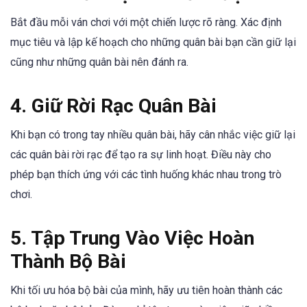
Bắt đầu mỗi ván chơi với một chiến lược rõ ràng. Xác định
mục tiêu và lập kế hoạch cho những quân bài bạn cần giữ lại
cũng như những quân bài nên đánh ra.
4. Giữ Rời Rạc Quân Bài
Khi bạn có trong tay nhiều quân bài, hãy cân nhắc việc giữ lại
các quân bài rời rạc để tạo ra sự linh hoạt. Điều này cho
phép bạn thích ứng với các tình huống khác nhau trong trò
chơi.
5. Tập Trung Vào Việc Hoàn
Thành Bộ Bài
Khi tối ưu hóa bộ bài của mình, hãy ưu tiên hoàn thành các